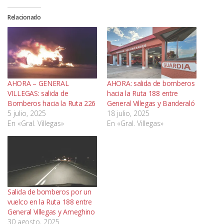
Relacionado
AHORA – GENERAL
AHORA: salida de bomberos
VILLEGAS: salida de
hacia la Ruta 188 entre
Bomberos hacia la Ruta 226
General Villegas y Banderaló
5 julio, 2025
18 julio, 2025
En «Gral. Villegas»
En «Gral. Villegas»
Salida de bomberos por un
vuelco en la Ruta 188 entre
General Villegas y Ameghino
30 agosto, 2025