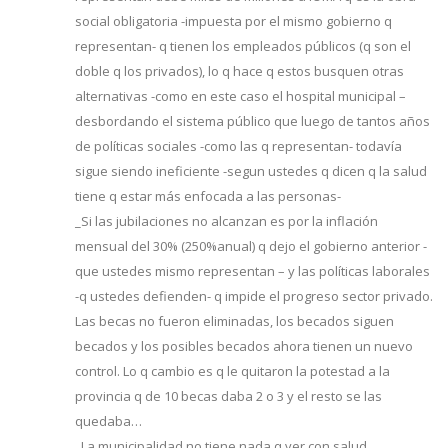
social obligatoria -impuesta por el mismo gobierno q
representan- q tienen los empleados públicos (q son el
doble q los privados), lo q hace q estos busquen otras
alternativas -como en este caso el hospital municipal –
desbordando el sistema público que luego de tantos años
de políticas sociales -como las q representan- todavía
sigue siendo ineficiente -segun ustedes q dicen q la salud
tiene q estar más enfocada a las personas-
_Si las jubilaciones no alcanzan es por la inflación
mensual del 30% (250%anual) q dejo el gobierno anterior -
que ustedes mismo representan – y las políticas laborales
-q ustedes defienden- q impide el progreso sector privado.
Las becas no fueron eliminadas, los becados siguen
becados y los posibles becados ahora tienen un nuevo
control. Lo q cambio es q le quitaron la potestad a la
provincia q de 10 becas daba 2 o 3 y el resto se las
quedaba…
_La municipalidad no tiene nada q ver con salud,