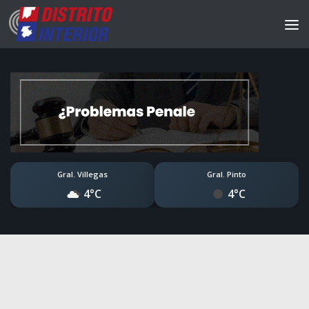
Gral. Villegas
Gral. Pinto
4°C
4°C