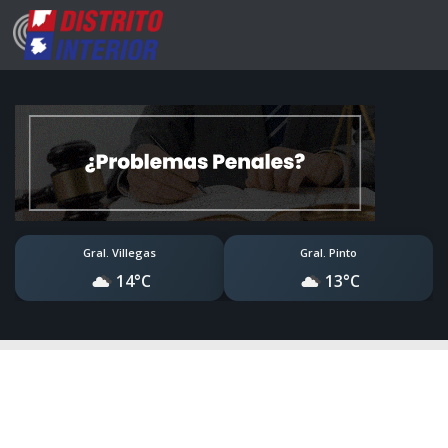
Gral. Villegas
Gral. Pinto
14°C
13°C