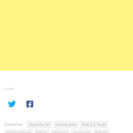
SHARE
Etiquetas:
Alejandra Siri
buenos-aires
Dale a la Tarde
Distrito interior
Fabiàn
Hermana
Homenaje
Noticias