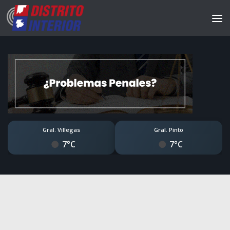
Gral. Villegas
Gral. Pinto
7°C
7°C