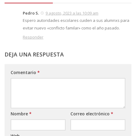
Pedro S.
9 agosto, 2023 a las 10:09 am
Espero autoridades escolares cuiden a sus alumnxs para
evitar nuevo «conflicto familar» como el año pasado.
Responder
DEJA UNA RESPUESTA
Comentario
*
Nombre
*
Correo electrónico
*
Web