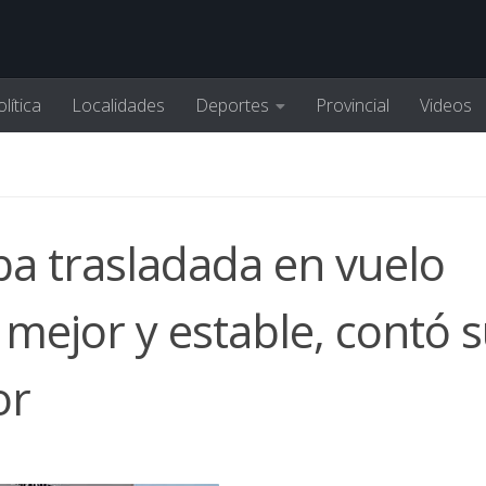
lítica
Localidades
Deportes
Provincial
Videos
eba trasladada en vuelo
 mejor y estable, contó 
or