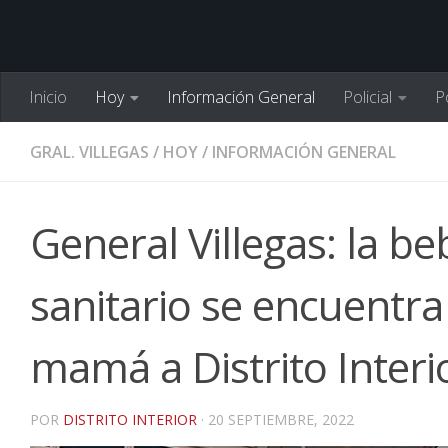
Inicio
Hoy
Información General
Policial
Po
GRAL. VILLEGAS
/
HOY
/
INFORMACIÓN GENERAL
General Villegas: la b
sanitario se encuentra
mamá a Distrito Interi
POR
DISTRITO INTERIOR
·
20 SEPTIEMBRE, 2022