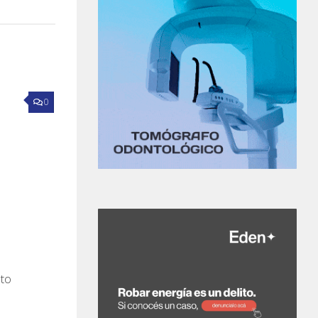
0
nto