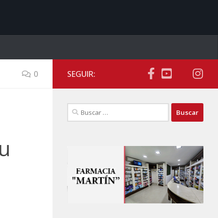
0
SEGUIR:
Buscar:
su