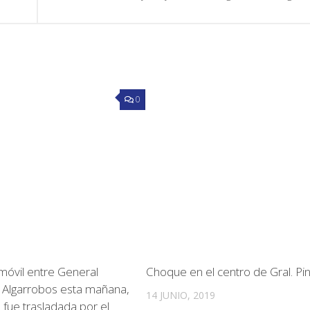
0
móvil entre General
Choque en el centro de Gral. Pi
es Algarrobos esta mañana,
14 JUNIO, 2019
 fue trasladada por el