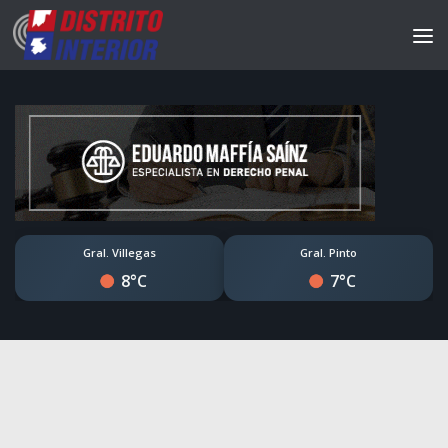
Gral. Villegas
Gral. Pinto
8°C
7°C