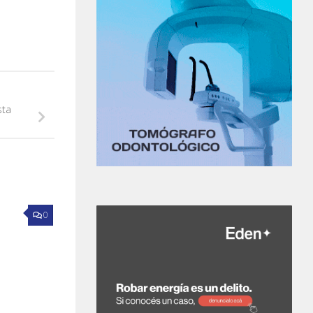
sta
0