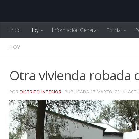
Inicio
Hoy
Información General
Policial
Po
HOY
Otra vivienda robada 
POR
DISTRITO INTERIOR
· PUBLICADA
17 MARZO, 2014
· ACT