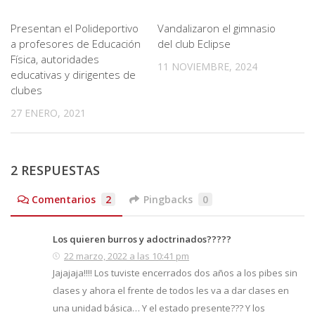
Presentan el Polideportivo
Vandalizaron el gimnasio
a profesores de Educación
del club Eclipse
Física, autoridades
11 NOVIEMBRE, 2024
educativas y dirigentes de
clubes
27 ENERO, 2021
2 RESPUESTAS
Comentarios
2
Pingbacks
0
Los quieren burros y adoctrinados?????
22 marzo, 2022 a las 10:41 pm
Jajajaja!!!! Los tuviste encerrados dos años a los pibes sin
clases y ahora el frente de todos les va a dar clases en
una unidad básica… Y el estado presente??? Y los