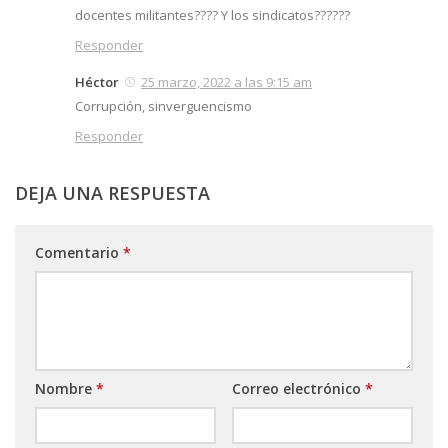
docentes militantes???? Y los sindicatos??????
Responder
Héctor
25 marzo, 2022 a las 9:15 am
Corrupción, sinverguencismo
Responder
DEJA UNA RESPUESTA
Comentario
*
Nombre
*
Correo electrónico
*