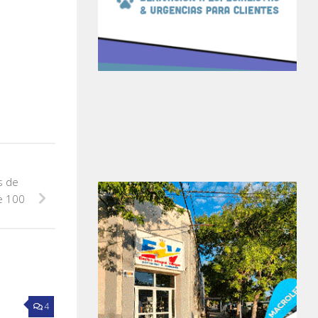
s de
e 100
4