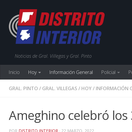
Noticias de Gral. Villegas y Gral. Pinto
Inicio
Hoy
Información General
Policial
Po
GRAL. PINTO
/
GRAL. VILLEGAS
/
HOY
/
INFORMACIÓN 
Ameghino celebró los
POR
DISTRITO INTERIOR
·
22 MARZO, 2022