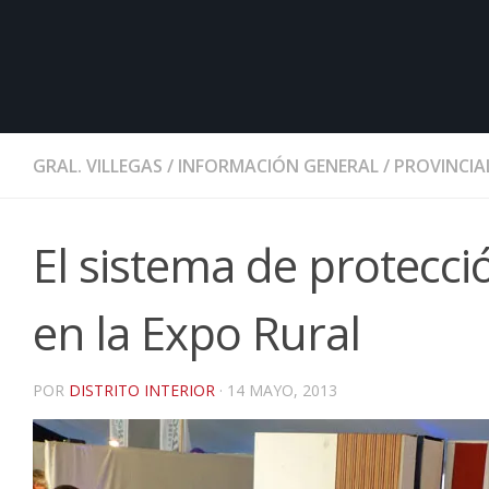
GRAL. VILLEGAS
/
INFORMACIÓN GENERAL
/
PROVINCIA
El sistema de protecci
en la Expo Rural
POR
DISTRITO INTERIOR
·
14 MAYO, 2013