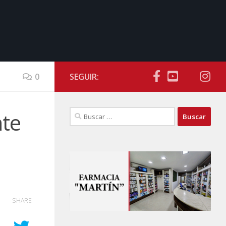
0
SEGUIR:
Buscar:
nte
SHARE