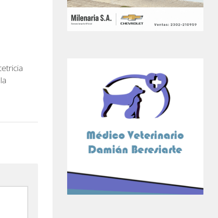
tricia
la