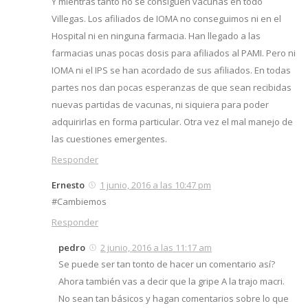
Y mientras tanto no se consiguen vacunas en todo
Villegas. Los afiliados de IOMA no conseguimos ni en el
Hospital ni en ninguna farmacia. Han llegado a las
farmacias unas pocas dosis para afiliados al PAMI. Pero ni
IOMA ni el IPS se han acordado de sus afiliados. En todas
partes nos dan pocas esperanzas de que sean recibidas
nuevas partidas de vacunas, ni siquiera para poder
adquirirlas en forma particular. Otra vez el mal manejo de
las cuestiones emergentes.
Responder
Ernesto
1 junio, 2016 a las 10:47 pm
#Cambiemos
Responder
pedro
2 junio, 2016 a las 11:17 am
Se puede ser tan tonto de hacer un comentario así?
Ahora también vas a decir que la gripe A la trajo macri.
No sean tan básicos y hagan comentarios sobre lo que