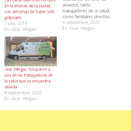
aislados, tanto
en la afueras de la ciudad
trabajadores de la salud,
con síntomas de haber sido
como familiares directos
golpeado
del paciente positivo, no
6 septiembre, 2020
7 julio, 2013
serían hisopados si no
En «Gral. Villegas»
En «Gral. Villegas»
presentaban síntomas.
Esta tarde una de las
enfermeras manifestó
dolor de garganta y tos, sin
fiebre ni otros síntomas,
por lo que al caer el…
Gral. Villegas: hisoparon a
una de las trabajadoras de
la salud que se encuentra
aislada
6 septiembre, 2020
En «Gral. Villegas»