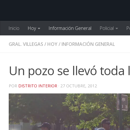
Inicio
Hoy
Información General
Policial
Po
GRAL. VILLEGAS
/
HOY
/
INFORMACIÓN GENERAL
Un pozo se llevó toda 
POR
DISTRITO INTERIOR
·
27 OCTUBRE, 2012