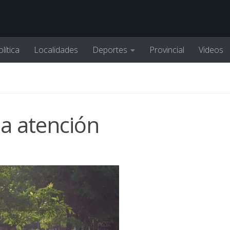
lítica
Localidades
Deportes
Provincial
Videos
la atención