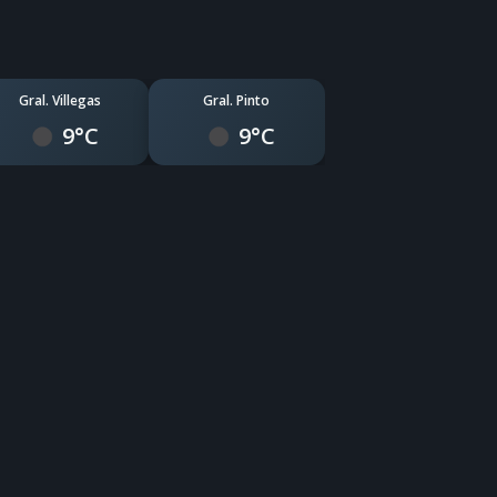
Gral. Villegas
Gral. Pinto
9°C
9°C