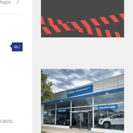
llegas
2
 casos