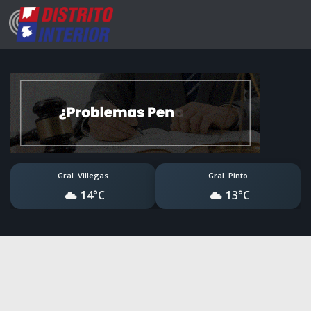
Gral. Villegas
Gral. Pinto
14°C
13°C