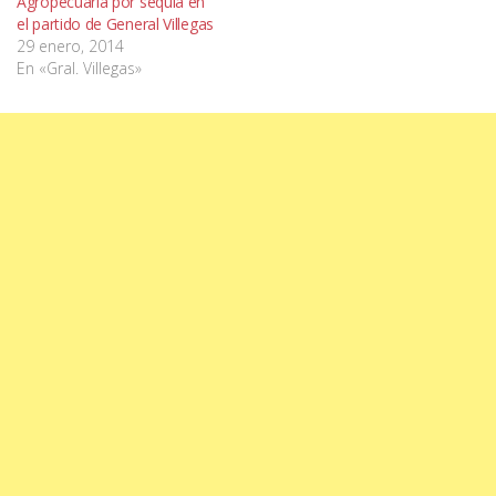
Agropecuaria por sequía en
el partido de General Villegas
29 enero, 2014
En «Gral. Villegas»