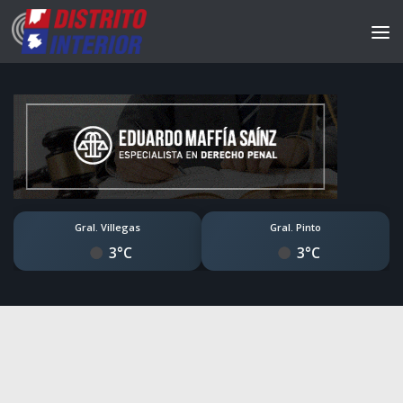
Gral. Villegas
Gral. Pinto
3°C
3°C