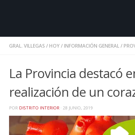
GRAL. VILLEGAS
/
HOY
/
INFORMACIÓN GENERAL
/
PROV
La Provincia destacó en
realización de un cora
POR
DISTRITO INTERIOR
·
28 JUNIO, 2019