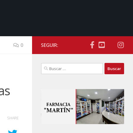
0
SEGUIR:
Buscar:
as
SHARE