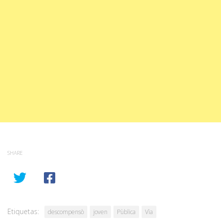
SHARE
Etiquetas:
descompensò
joven
Pùblica
Vìa