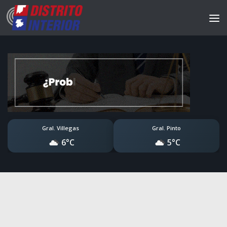
Gral. Villegas
Gral. Pinto
6°C
5°C