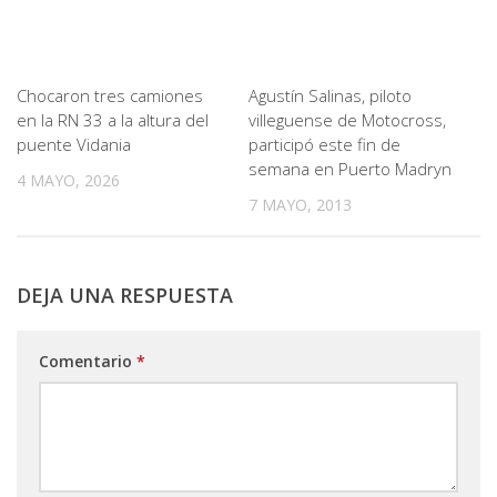
Chocaron tres camiones
Agustín Salinas, piloto
en la RN 33 a la altura del
villeguense de Motocross,
puente Vidania
participó este fin de
semana en Puerto Madryn
4 MAYO, 2026
7 MAYO, 2013
DEJA UNA RESPUESTA
Comentario
*