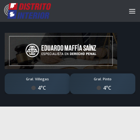
Gral. Villegas
Gral. Pinto
4°C
4°C