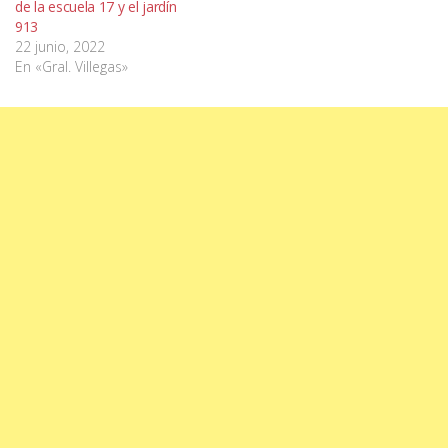
de la escuela 17 y el jardín
913
22 junio, 2022
En «Gral. Villegas»