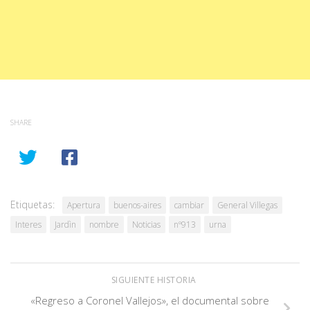
SHARE
Etiquetas:
Apertura
buenos-aires
cambiar
General Villegas
Interes
Jardìn
nombre
Noticias
nº913
urna
SIGUIENTE HISTORIA
«Regreso a Coronel Vallejos», el documental sobre