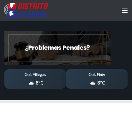
Gral. Villegas
Gral. Pinto
8°C
8°C