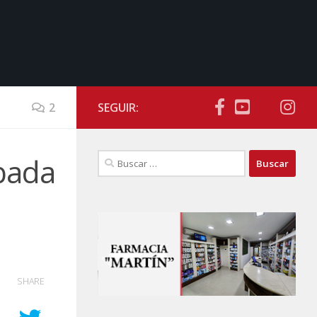
2
SEGUIR:
Buscar:
obada
SHARE