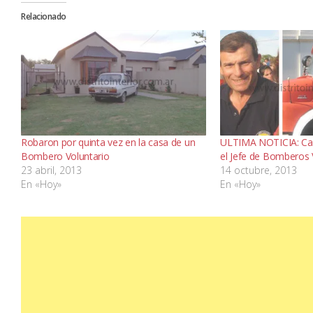
Relacionado
Robaron por quinta vez en la casa de un
ULTIMA NOTICIA: Carl
Bombero Voluntario
el Jefe de Bomberos 
23 abril, 2013
14 octubre, 2013
En «Hoy»
En «Hoy»