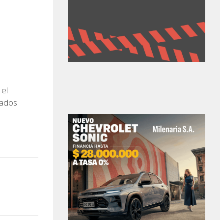
 el
rados