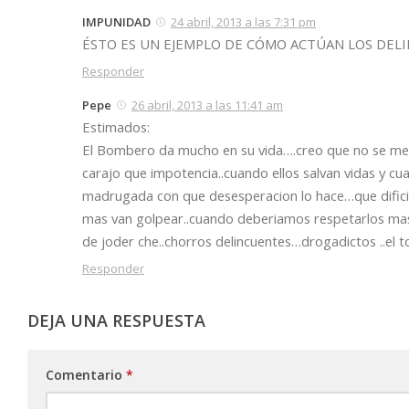
IMPUNIDAD
24 abril, 2013 a las 7:31 pm
ÉSTO ES UN EJEMPLO DE CÓMO ACTÚAN LOS DELI
Responder
Pepe
26 abril, 2013 a las 11:41 am
Estimados:
El Bombero da mucho en su vida….creo que no se mere
carajo que impotencia..cuando ellos salvan vidas y 
madrugada con que desesperacion lo hace…que dificil
mas van golpear..cuando deberiamos respetarlos mas
de joder che..chorros delincuentes…drogadictos ..el t
Responder
DEJA UNA RESPUESTA
Comentario
*