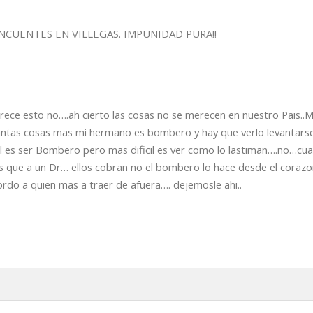
NCUENTES EN VILLEGAS. IMPUNIDAD PURA!!
ce esto no….ah cierto las cosas no se merecen en nuestro Pais..M
cuantas cosas mas mi hermano es bombero y hay que verlo levantars
 es ser Bombero pero mas dificil es ver como lo lastiman….no…cua
 que a un Dr… ellos cobran no el bombero lo hace desde el coraz
ordo a quien mas a traer de afuera…. dejemosle ahi..