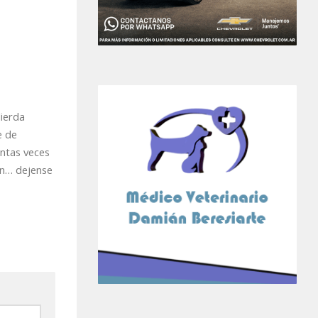
ierda
e de
ntas veces
on… dejense