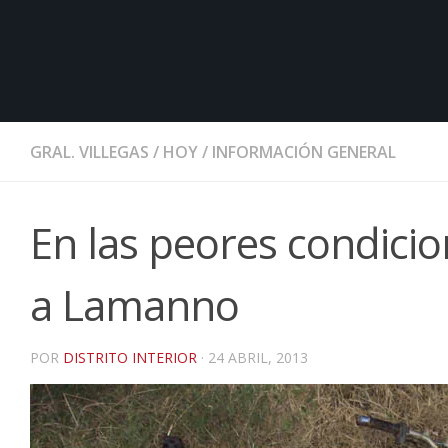
GRAL. VILLEGAS
/
HOY
/
INFORMACIÓN GENERAL
En las peores condici
a Lamanno
POR
DISTRITO INTERIOR
·
24 ABRIL, 2013