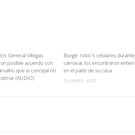
tos General Villegas:
Bunge: robó 5 celulares durante
ó un posible acuerdo con
carnaval, los encontraron enter
valho que la concejal no
en el patio de su casa
estimar (AUDIO)
30 ENERO, 2023