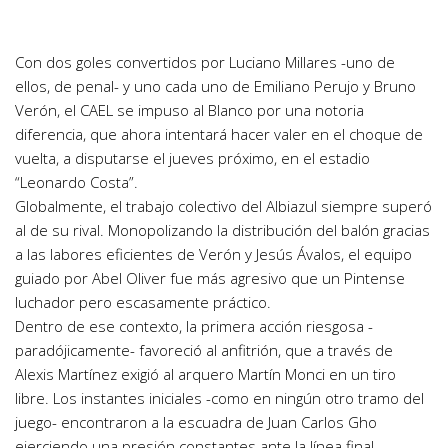
Con dos goles convertidos por Luciano Millares -uno de
ellos, de penal- y uno cada uno de Emiliano Perujo y Bruno
Verón, el CAEL se impuso al Blanco por una notoria
diferencia, que ahora intentará hacer valer en el choque de
vuelta, a disputarse el jueves próximo, en el estadio
“Leonardo Costa”.
Globalmente, el trabajo colectivo del Albiazul siempre superó
al de su rival. Monopolizando la distribución del balón gracias
a las labores eficientes de Verón y Jesús Ávalos, el equipo
guiado por Abel Oliver fue más agresivo que un Pintense
luchador pero escasamente práctico.
Dentro de ese contexto, la primera acción riesgosa -
paradójicamente- favoreció al anfitrión, que a través de
Alexis Martínez exigió al arquero Martín Monci en un tiro
libre. Los instantes iniciales -como en ningún otro tramo del
juego- encontraron a la escuadra de Juan Carlos Gho
ejerciendo una presión constantes ante la línea final