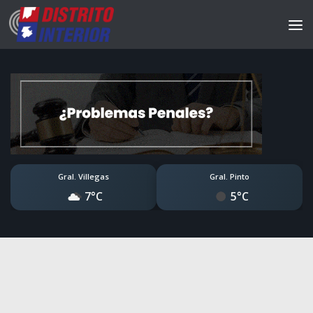
Gral. Villegas
Gral. Pinto
7°C
5°C