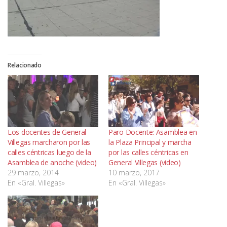
Relacionado
Los docentes de General
Paro Docente: Asamblea en
Villegas marcharon por las
la Plaza Principal y marcha
calles céntricas luego de la
por las calles céntricas en
Asamblea de anoche (video)
General Villegas (video)
29 marzo, 2014
10 marzo, 2017
En «Gral. Villegas»
En «Gral. Villegas»