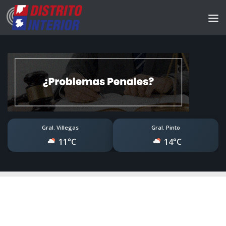
Gral. Villegas
Gral. Pinto
11°C
14°C