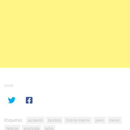
SHARE
Etiquetas:
accidentò
bicicleta
Distrito interior
joven
menor
Noticias
practicaba
saltos