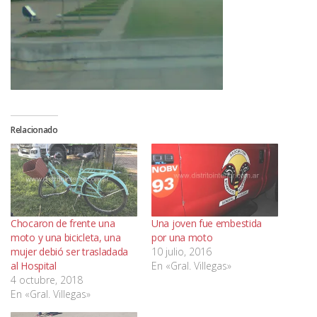
Relacionado
Chocaron de frente una
Una joven fue embestida
moto y una bicicleta, una
por una moto
mujer debió ser trasladada
10 julio, 2016
al Hospital
En «Gral. Villegas»
4 octubre, 2018
En «Gral. Villegas»