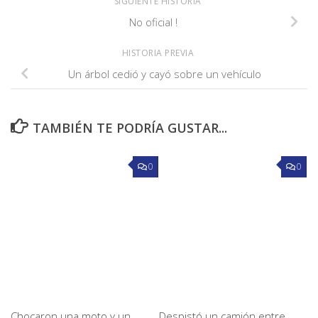
SIGUIENTE HISTORIA
No oficial !
HISTORIA PREVIA
Un árbol cedió y cayó sobre un vehículo
TAMBIÉN TE PODRÍA GUSTAR...
0
0
Chocaron una moto y un
Despistó un camión entre