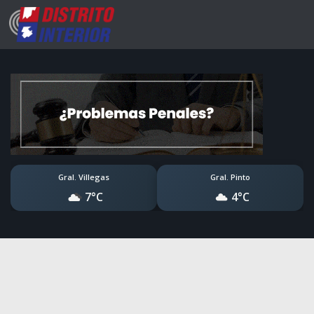
Gral. Villegas
Gral. Pinto
7°C
4°C