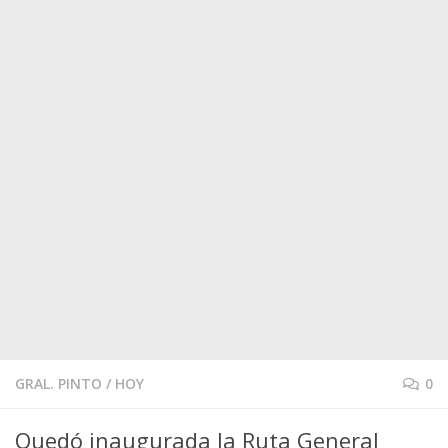
GRAL. PINTO
/
HOY
0
Quedó inaugurada la Ruta General