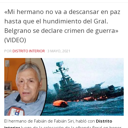
«Mi hermano no va a descansar en paz
hasta que el hundimiento del Gral.
Belgrano se declare crimen de guerra»
(VIDEO)
POR
DISTRITO INTERIOR
·
3 MAYO, 2021
El hermano de Fabián de Fabián Siri, habló con
Distrito
Interior
luego de la colocación de la ofrenda floral en honor