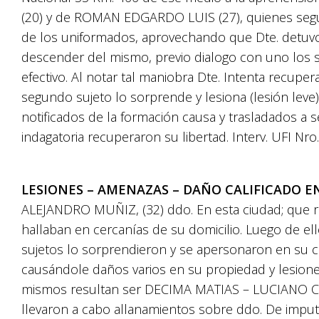
(20) y de ROMAN EDGARDO LUIS (27), quienes segú
de los uniformados, aprovechando que Dte. detuvo 
descender del mismo, previo dialogo con uno los su
efectivo. Al notar tal maniobra Dte. Intenta recupe
segundo sujeto lo sorprende y lesiona (lesión leve
notificados de la formación causa y trasladados a 
indagatoria recuperaron su libertad. Interv. UFI Nro. 
LESIONES – AMENAZAS – DAÑO CALIFICADO E
ALEJANDRO MUÑIZ, (32) ddo. En esta ciudad; que r
hallaban en cercanías de su domicilio. Luego de el
sujetos lo sorprendieron y se apersonaron en su 
causándole daños varios en su propiedad y lesiones
mismos resultan ser DECIMA MATIAS – LUCIANO 
llevaron a cabo allanamientos sobre ddo. De impu