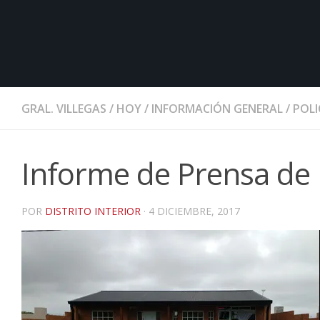
GRAL. VILLEGAS
/
HOY
/
INFORMACIÓN GENERAL
/
POLI
Informe de Prensa de l
POR
DISTRITO INTERIOR
·
4 DICIEMBRE, 2017