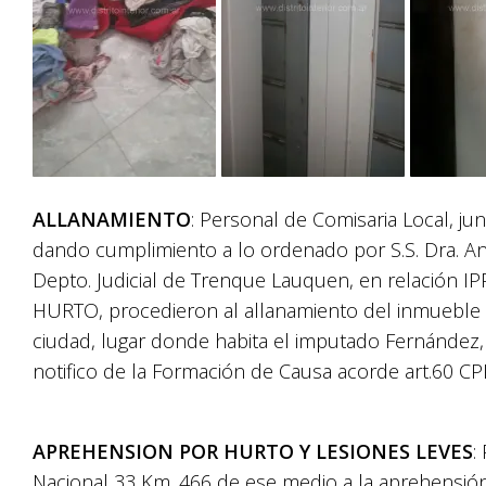
ALLANAMIENTO
: Personal de Comisaria Local, j
dando cumplimiento a lo ordenado por S.S. Dra. An
Depto. Judicial de Trenque Lauquen, en relación
HURTO, procedieron al allanamiento del inmueble 
ciudad, lugar donde habita el imputado Ferná
ndez,
notifico de la Formación de Causa acorde art.60 CP
APREHENSION POR HURTO Y LESIONES LEVES
:
Nacional 33 Km. 466 de ese medio a la aprehen