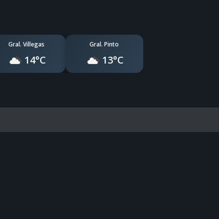
Gral. Villegas
Gral. Pinto
14°C
13°C