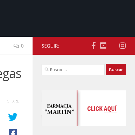
0
SEGUIR:
Buscar:
egas
SHARE