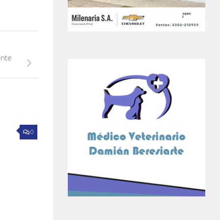
ente
0