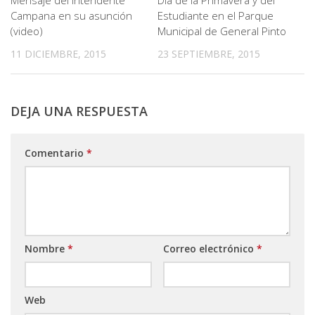
Mensaje del intendente
Día de la Primavera y del
Campana en su asunción
Estudiante en el Parque
(video)
Municipal de General Pinto
11 DICIEMBRE, 2015
23 SEPTIEMBRE, 2015
DEJA UNA RESPUESTA
Comentario
*
Nombre
*
Correo electrónico
*
Web