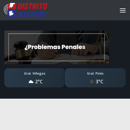
Gral. Villegas
Gral. Pinto
2°C
3°C