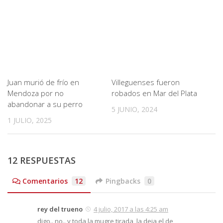
Juan murió de frío en
Villeguenses fueron
Mendoza por no
robados en Mar del Plata
abandonar a su perro
5 JUNIO, 2024
1 JULIO, 2025
12 RESPUESTAS
Comentarios
12
Pingbacks
0
rey del trueno
4 julio, 2017 a las 4:25 am
digo.. no.. y toda la mugre tirada, la deja el de