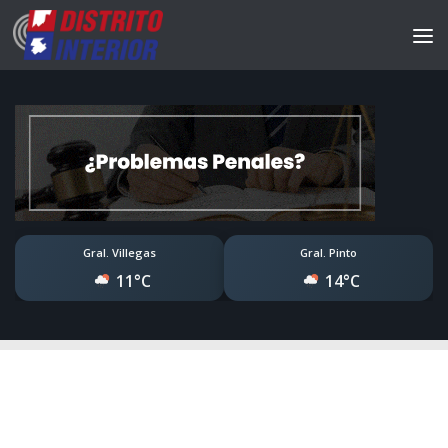
Gral. Villegas
Gral. Pinto
11°C
14°C