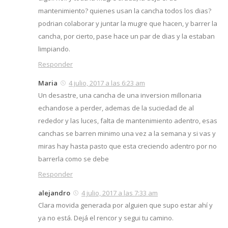
mantenimiento? quienes usan la cancha todos los dias?
podrian colaborar y juntar la mugre que hacen, y barrer la
cancha, por cierto, pase hace un par de dias y la estaban
limpiando.
Responder
Maria
4 julio, 2017 a las 6:23 am
Un desastre, una cancha de una inversion millonaria
echandose a perder, ademas de la suciedad de al
rededor y las luces, falta de mantenimiento adentro, esas
canchas se barren minimo una vez a la semana y si vas y
miras hay hasta pasto que esta creciendo adentro por no
barrerla como se debe
Responder
alejandro
4 julio, 2017 a las 7:33 am
Clara movida generada por alguien que supo estar ahí y
ya no está. Dejá el rencor y segui tu camino.