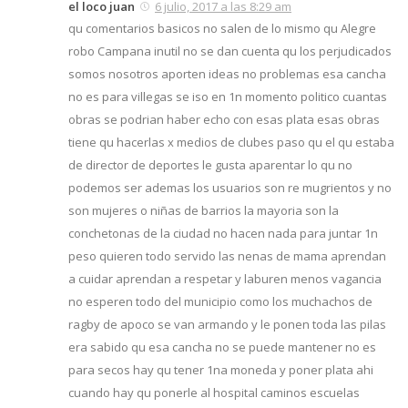
el loco juan
6 julio, 2017 a las 8:29 am
qu comentarios basicos no salen de lo mismo qu Alegre
robo Campana inutil no se dan cuenta qu los perjudicados
somos nosotros aporten ideas no problemas esa cancha
no es para villegas se iso en 1n momento politico cuantas
obras se podrian haber echo con esas plata esas obras
tiene qu hacerlas x medios de clubes paso qu el qu estaba
de director de deportes le gusta aparentar lo qu no
podemos ser ademas los usuarios son re mugrientos y no
son mujeres o niñas de barrios la mayoria son la
conchetonas de la ciudad no hacen nada para juntar 1n
peso quieren todo servido las nenas de mama aprendan
a cuidar aprendan a respetar y laburen menos vagancia
no esperen todo del municipio como los muchachos de
ragby de apoco se van armando y le ponen toda las pilas
era sabido qu esa cancha no se puede mantener no es
para secos hay qu tener 1na moneda y poner plata ahi
cuando hay qu ponerle al hospital caminos escuelas