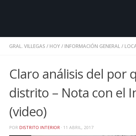
GRAL. VILLEGAS
/
HOY
/
INFORMACIÓN GENERAL
/
LOCA
Claro análisis del por
distrito – Nota con el
(video)
POR
DISTRITO INTERIOR
·
11 ABRIL, 2017