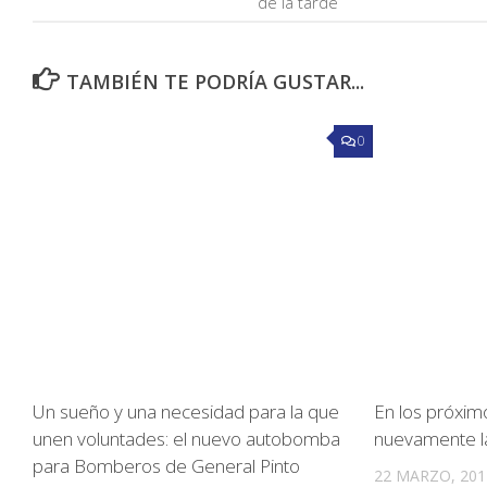
de la tarde
TAMBIÉN TE PODRÍA GUSTAR...
0
Un sueño y una necesidad para la que
En los próximo
unen voluntades: el nuevo autobomba
nuevamente l
para Bomberos de General Pinto
22 MARZO, 201