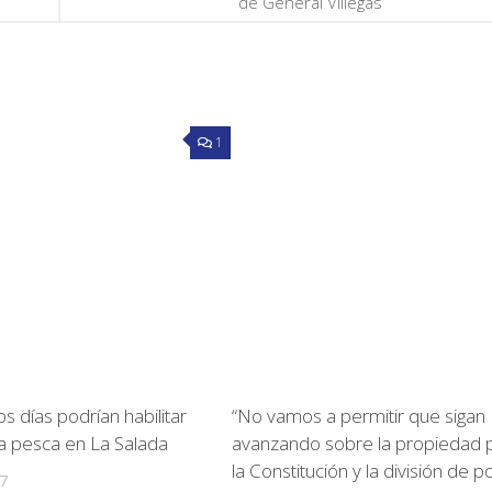
de General Villegas
1
s días podrían habilitar
“No vamos a permitir que sigan
a pesca en La Salada
avanzando sobre la propiedad p
la Constitución y la división de 
7