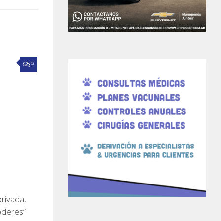
9
rivada,
poderes”