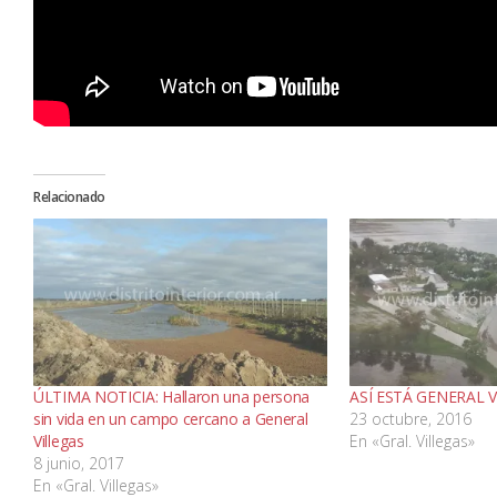
Relacionado
ÚLTIMA NOTICIA: Hallaron una persona
ASÍ ESTÁ GENERAL 
sin vida en un campo cercano a General
23 octubre, 2016
Villegas
En «Gral. Villegas»
8 junio, 2017
En «Gral. Villegas»