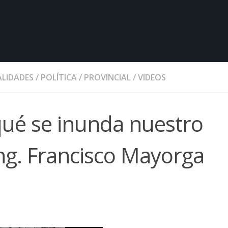
LIDADES
/
POLÍTICA
/
PROVINCIAL
/
VIDEOS
 qué se inunda nuestro
 Ing. Francisco Mayorga