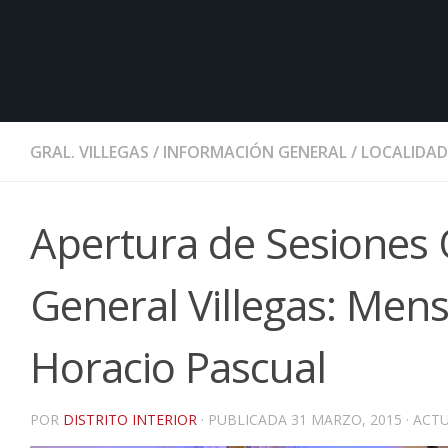
GRAL. VILLEGAS
/
INFORMACIÓN GENERAL
/
LOCALIDAD
Apertura de Sesiones 
General Villegas: Men
Horacio Pascual
POR
DISTRITO INTERIOR
· PUBLICADA
31 MARZO, 2015
· ACT