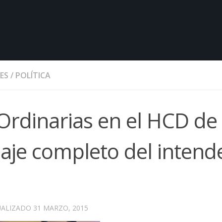
ES
/
POLÍTICA
Ordinarias en el HCD de
saje completo del intend
UALIZADO
31 MARZO, 2015