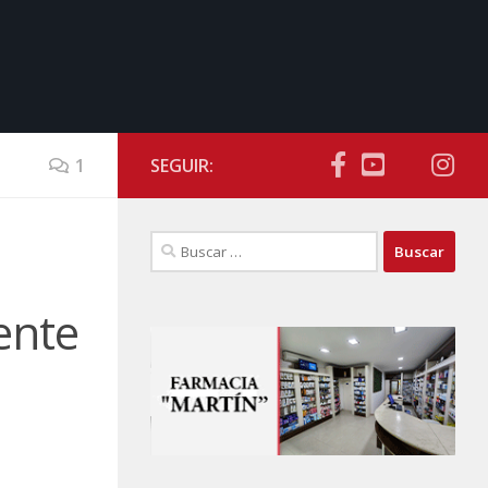
1
SEGUIR:
Buscar:
ente