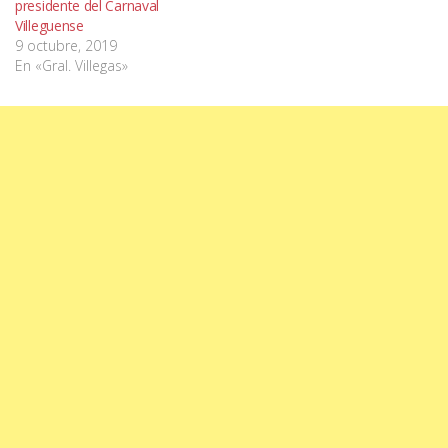
presidente del Carnaval
Villeguense
9 octubre, 2019
En «Gral. Villegas»