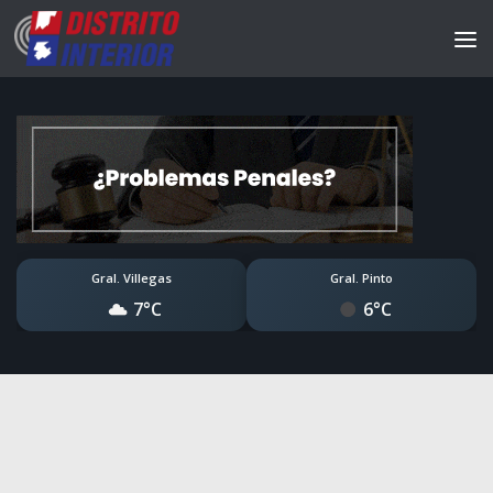
Gral. Villegas
Gral. Pinto
7°C
6°C