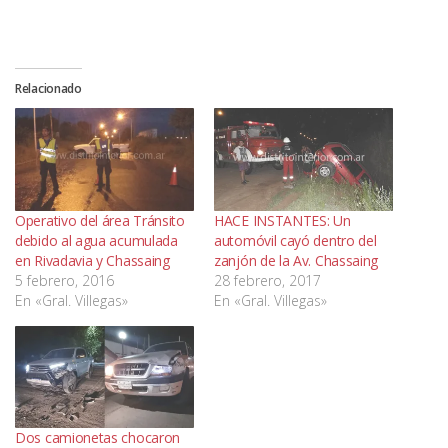
Relacionado
Operativo del área Tránsito
HACE INSTANTES: Un
debido al agua acumulada
automóvil cayó dentro del
en Rivadavia y Chassaing
zanjón de la Av. Chassaing
5 febrero, 2016
28 febrero, 2017
En «Gral. Villegas»
En «Gral. Villegas»
Dos camionetas chocaron