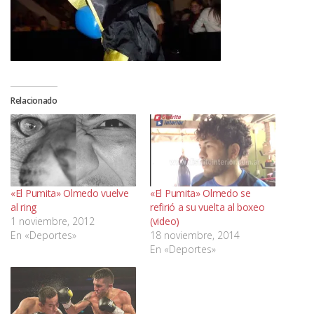
Relacionado
«El Pumita» Olmedo vuelve
«El Pumita» Olmedo se
al ring
refirió a su vuelta al boxeo
1 noviembre, 2012
(video)
En «Deportes»
18 noviembre, 2014
En «Deportes»