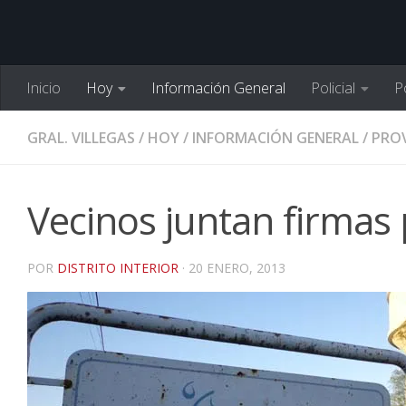
Inicio
Hoy
Información General
Policial
Po
GRAL. VILLEGAS
/
HOY
/
INFORMACIÓN GENERAL
/
PROV
Vecinos juntan firmas
POR
DISTRITO INTERIOR
·
20 ENERO, 2013