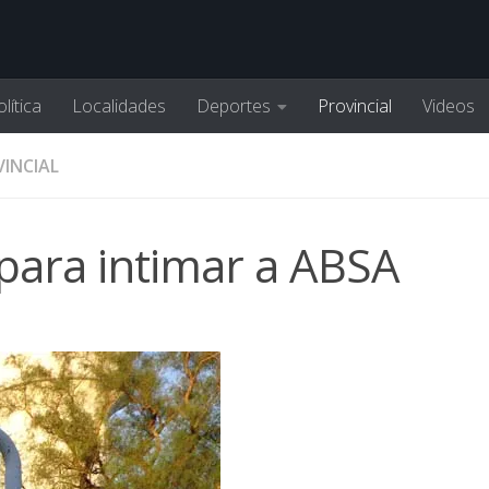
lítica
Localidades
Deportes
Provincial
Videos
INCIAL
 para intimar a ABSA