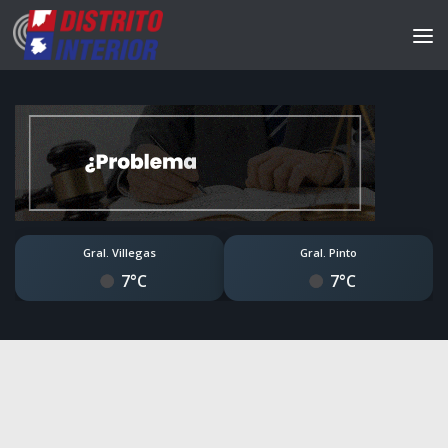
Gral. Villegas
Gral. Pinto
7°C
7°C