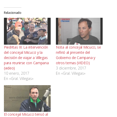
Relacionado
Piedritas III: La intervención
Nota al concejal Micucci, se
del concejal Micucci y la
refirió al presente del
decisión de viajar a Villegas
Gobierno de Campana y
para reunirse con Campana
otros temas (VIDEO)
(video)
3 diciembre, 2017
10 enero, 2017
En «Gral. Villegas»
En «Gral. Villegas»
El concejal Micucci tensó al