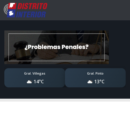
Gral. Villegas
Gral. Pinto
14°C
13°C