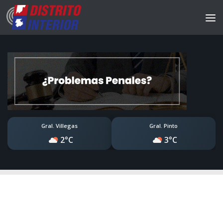
Gral. Villegas
Gral. Pinto
2°C
3°C