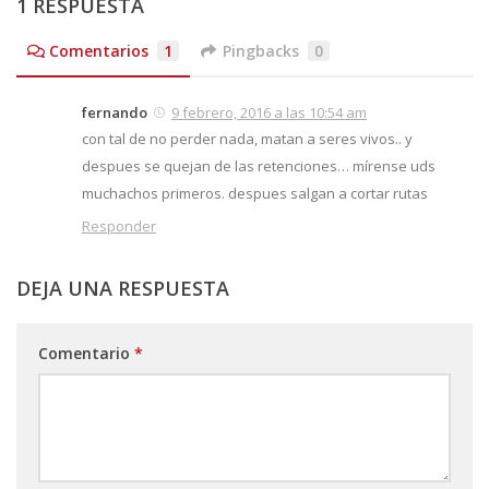
1 RESPUESTA
Comentarios
1
Pingbacks
0
fernando
9 febrero, 2016 a las 10:54 am
con tal de no perder nada, matan a seres vivos.. y
despues se quejan de las retenciones… mírense uds
muchachos primeros. despues salgan a cortar rutas
Responder
DEJA UNA RESPUESTA
Comentario
*