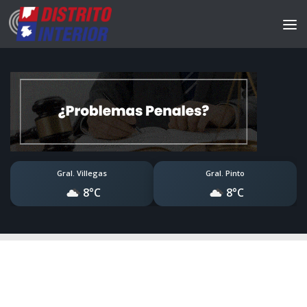
Gral. Villegas
Gral. Pinto
8°C
8°C