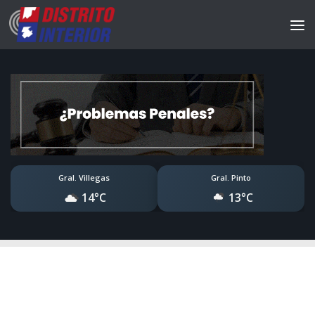
Gral. Villegas
Gral. Pinto
14°C
13°C