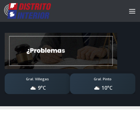
Gral. Villegas
Gral. Pinto
9°C
10°C