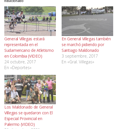
Relacionado
General Villegas estará
En General Villegas también
representada en el
se marchó pidiendo por
Sudamericano de Atletismo
Santiago Maldonado
en Colombia (VIDEO)
3 septiembre, 2017
24 octubre, 2017
En «Gral. Villegas»
En «Deportes»
Los Maldonado de General
Villegas se quedaron con El
Especial Provincial en
Palermo (VIDEO)