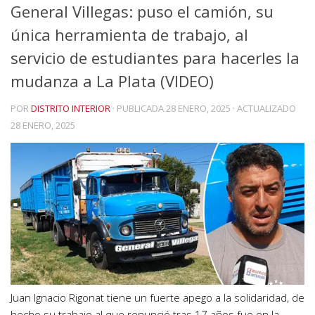
General Villegas: puso el camión, su
única herramienta de trabajo, al
servicio de estudiantes para hacerles la
mudanza a La Plata (VIDEO)
POR
DISTRITO INTERIOR
· PUBLICADA
28 ENERO, 2025
· ACTUALIZADO
28 ENERO, 2025
Juan Ignacio Rigonat tiene un fuerte apego a la solidaridad, de
hecho su trabajo al que renunció tras 17 años fue en la