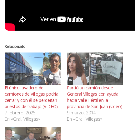
Relacionado
El único lavadero de
Partió un camión desde
camiones de Villegas podría
General Villegas con ayuda
cerrar y con él se perderían
hacia Valle Fértil en la
puestos de trabajo (VIDEO)
provincia de San Juan (video)
7 febrero, 2025
9 marzo, 2014
En «Gral. Villegas»
En «Gral. Villegas»