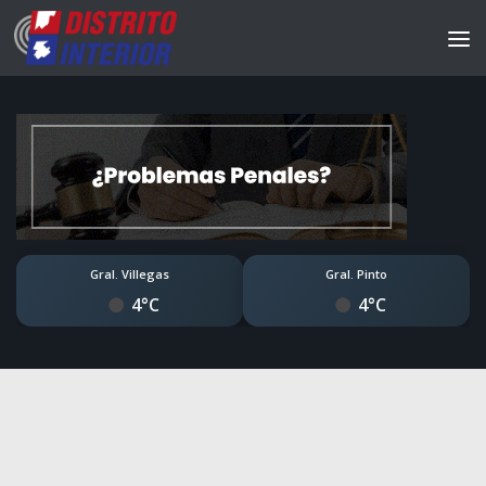
Gral. Villegas
Gral. Pinto
4°C
4°C