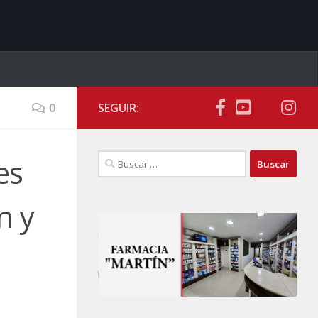
0
SEGUIR:
Buscar:
es
n y