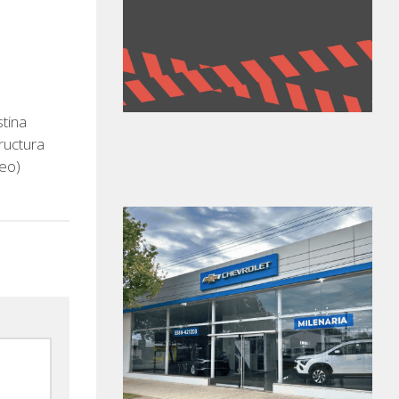
tina
ructura
deo)