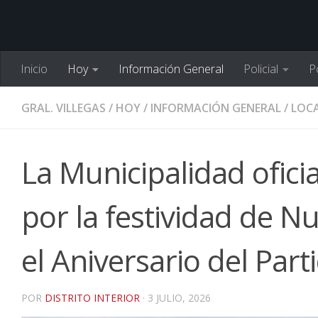
Inicio
Hoy
Información General
Policial
Po
GRAL. VILLEGAS
/
HOY
/
INFORMACIÓN GENERAL
/
LOCA
La Municipalidad oficia
por la festividad de 
el Aniversario del Part
POR
DISTRITO INTERIOR
·
3 JULIO, 2026