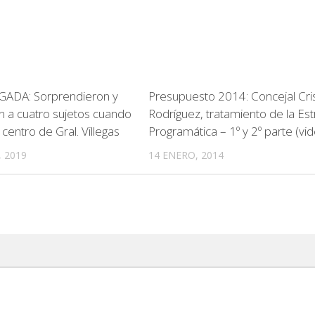
ADA: Sorprendieron y
Presupuesto 2014: Concejal Cris
 a cuatro sujetos cuando
Rodríguez, tratamiento de la Est
centro de Gral. Villegas
Programática – 1º y 2º parte (vi
 2019
14 ENERO, 2014