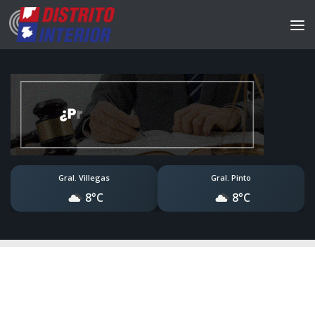
Gral. Villegas
Gral. Pinto
8°C
8°C