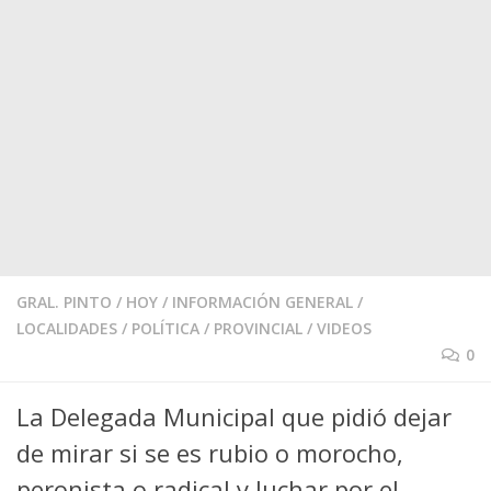
GRAL. PINTO
/
HOY
/
INFORMACIÓN GENERAL
/
LOCALIDADES
/
POLÍTICA
/
PROVINCIAL
/
VIDEOS
0
La Delegada Municipal que pidió dejar
de mirar si se es rubio o morocho,
peronista o radical y luchar por el