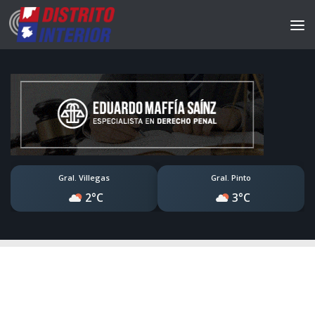
Gral. Villegas
Gral. Pinto
2°C
3°C