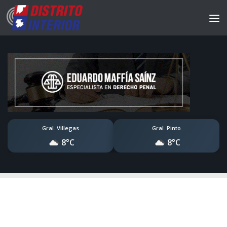
Gral. Villegas
Gral. Pinto
8°C
8°C