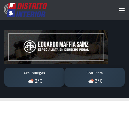
Gral. Villegas
Gral. Pinto
2°C
3°C