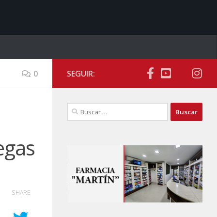
0
SEGUIR:
Buscar:
egas
SHARE