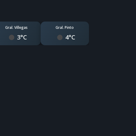
Gral. Villegas
Gral. Pinto
3°C
4°C