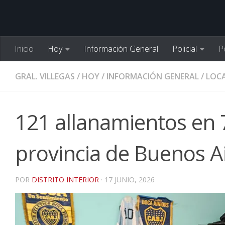
Inicio
Hoy
Información General
Policial
Po
GRAL. VILLEGAS
/
HOY
/
INFORMACIÓN GENERAL
/
LOCA
121 allanamientos en 7
provincia de Buenos Ai
POR
DISTRITO INTERIOR
·
17 JUNIO, 2026