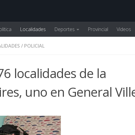
lítica
Localidades
Deportes
Provincial
Videos
LIDADES
/
POLICIAL
6 localidades de la
res, uno en General Vill